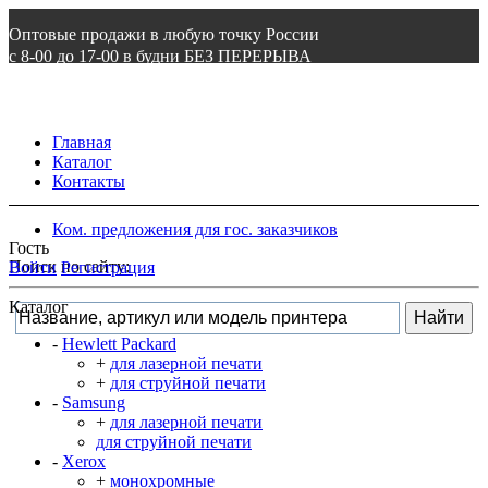
Оптовые продажи в любую точку России
с 8-00 до 17-00 в будни БЕЗ ПЕРЕРЫВА
8 800 505 87 97
ВОЙТИ
Главная
Каталог
Контакты
Ком. предложения для гос. заказчиков
Гость
Поиск по сайту:
Войти
Регистрация
Каталог
-
Hewlett Packard
+
для лазерной печати
+
для струйной печати
-
Samsung
+
для лазерной печати
для струйной печати
-
Xerox
+
монохромные