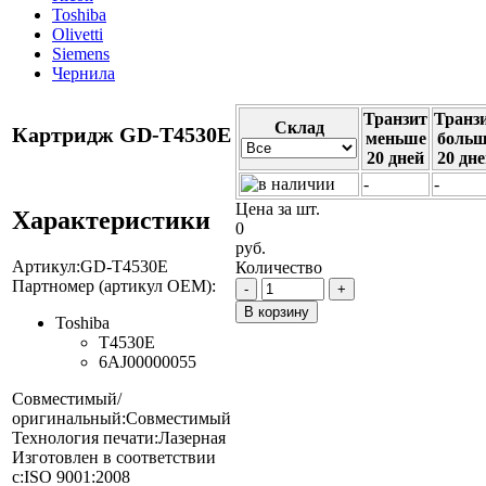
Toshiba
Olivetti
Siemens
Чернила
Транзит
Транз
Cклад
Картридж GD-T4530E
меньше
больш
20 дней
20 дн
-
-
Цена за шт.
Характеристики
0
руб.
Артикул:
GD-T4530E
Количество
Партномер (артикул OEM):
-
+
В корзину
Toshiba
T4530E
6AJ00000055
Совместимый/
оригинальный:
Совместимый
Технология печати:
Лазерная
Изготовлен в соответствии
с:
ISO 9001:2008