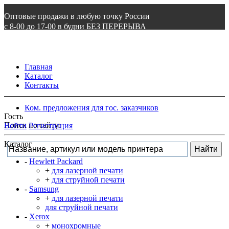
Оптовые продажи в любую точку России
с 8-00 до 17-00 в будни БЕЗ ПЕРЕРЫВА
8 800 505 87 97
ВОЙТИ
Главная
Каталог
Контакты
Ком. предложения для гос. заказчиков
Гость
Поиск по сайту:
Войти
Регистрация
Каталог
-
Hewlett Packard
+
для лазерной печати
+
для струйной печати
-
Samsung
+
для лазерной печати
для струйной печати
-
Xerox
+
монохромные