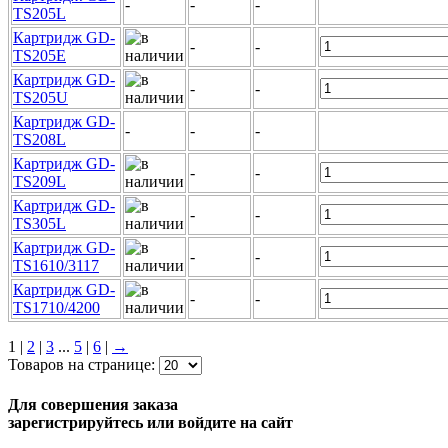
-
-
-
TS205L
Картридж GD-
-
-
TS205E
Картридж GD-
-
-
TS205U
Картридж GD-
-
-
-
TS208L
Картридж GD-
-
-
TS209L
Картридж GD-
-
-
TS305L
Картридж GD-
-
-
TS1610/3117
Картридж GD-
-
-
TS1710/4200
1
|
2
|
3
...
5
|
6
|
→
Товаров на странице:
Для совершения заказа
зарегистрируйтесь или войдите на сайт