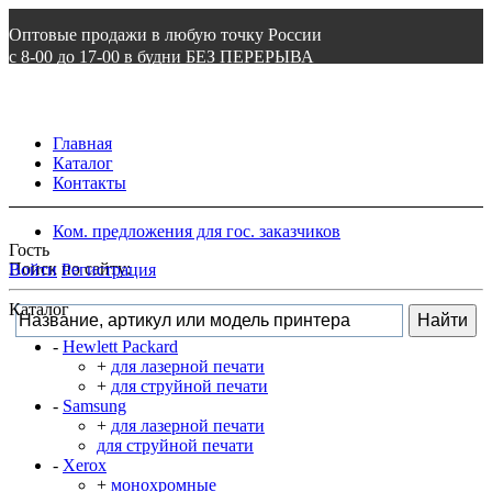
Оптовые продажи в любую точку России
с 8-00 до 17-00 в будни БЕЗ ПЕРЕРЫВА
8 800 505 87 97
ВОЙТИ
Главная
Каталог
Контакты
Ком. предложения для гос. заказчиков
Гость
Поиск по сайту:
Войти
Регистрация
Каталог
-
Hewlett Packard
+
для лазерной печати
+
для струйной печати
-
Samsung
+
для лазерной печати
для струйной печати
-
Xerox
+
монохромные