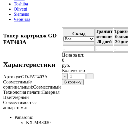
Toshiba
Olivetti
Siemens
Чернила
Транзит
Транз
Cклад
Тонер-картридж GD-
меньше
больш
FAT403A
20 дней
20 дн
-
-
-
Цена за шт.
0
Характеристики
руб.
Количество
-
+
Артикул:
GD-FAT403A
Совместимый/
В корзину
оригинальный:
Совместимый
Технология печати:
Лазерная
Цвет:
черный
Совместимость с
аппаратами:
Panasonic
KX-MB3030