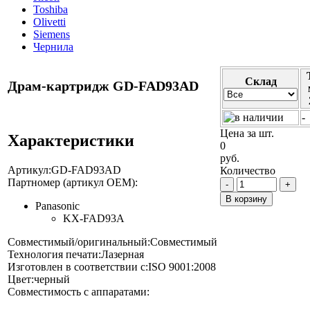
Toshiba
Olivetti
Siemens
Чернила
Cклад
Драм-картридж GD-FAD93AD
-
Цена за шт.
Характеристики
0
руб.
Артикул:
GD-FAD93AD
Количество
Партномер (артикул OEM):
-
+
В корзину
Panasonic
KX-FAD93A
Совместимый/оригинальный:
Совместимый
Технология печати:
Лазерная
Изготовлен в соответствии с:
ISO 9001:2008
Цвет:
черный
Совместимость с аппаратами: