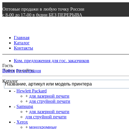
Оптовые продажи в любую точку России
с 8-00 до 17-00 в будни БЕЗ ПЕРЕРЫВА
8 800 505 87 97
ВОЙТИ
Главная
Каталог
Контакты
Ком. предложения для гос. заказчиков
Гость
Поиск по сайту:
Войти
Регистрация
Каталог
-
Hewlett Packard
+
для лазерной печати
+
для струйной печати
-
Samsung
+
для лазерной печати
для струйной печати
-
Xerox
+
монохромные