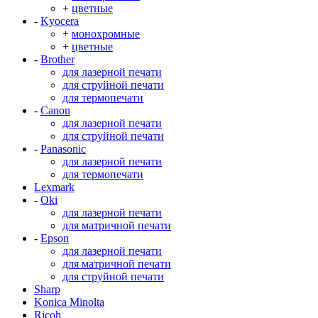
+
цветные
-
Kyocera
+
монохромные
+
цветные
-
Brother
для лазерной печати
для струйной печати
для термопечати
-
Canon
для лазерной печати
для струйной печати
-
Panasonic
для лазерной печати
для термопечати
Lexmark
-
Oki
для лазерной печати
для матричной печати
-
Epson
для лазерной печати
для матричной печати
для струйной печати
Sharp
Konica Minolta
Ricoh