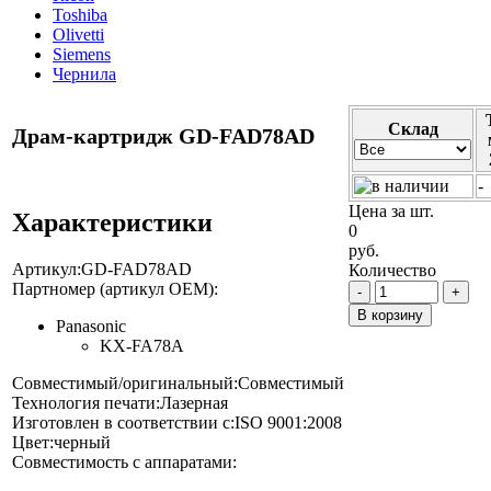
Toshiba
Olivetti
Siemens
Чернила
Cклад
Драм-картридж GD-FAD78AD
-
Цена за шт.
Характеристики
0
руб.
Артикул:
GD-FAD78AD
Количество
Партномер (артикул OEM):
-
+
В корзину
Panasonic
KX-FA78A
Совместимый/оригинальный:
Совместимый
Технология печати:
Лазерная
Изготовлен в соответствии с:
ISO 9001:2008
Цвет:
черный
Совместимость с аппаратами: