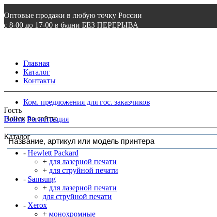
Оптовые продажи в любую точку России
с 8-00 до 17-00 в будни БЕЗ ПЕРЕРЫВА
8 800 505 87 97
ВОЙТИ
Главная
Каталог
Контакты
Ком. предложения для гос. заказчиков
Гость
Поиск по сайту:
Войти
Регистрация
Каталог
-
Hewlett Packard
+
для лазерной печати
+
для струйной печати
-
Samsung
+
для лазерной печати
для струйной печати
-
Xerox
+
монохромные