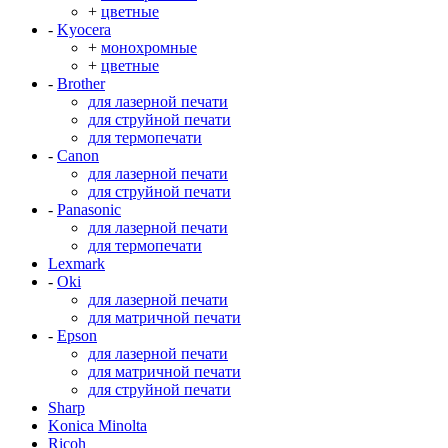
+
цветные
-
Kyocera
+
монохромные
+
цветные
-
Brother
для лазерной печати
для струйной печати
для термопечати
-
Canon
для лазерной печати
для струйной печати
-
Panasonic
для лазерной печати
для термопечати
Lexmark
-
Oki
для лазерной печати
для матричной печати
-
Epson
для лазерной печати
для матричной печати
для струйной печати
Sharp
Konica Minolta
Ricoh