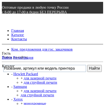
Оптовые продажи в любую точку России
с 8-00 до 17-00 в будни БЕЗ ПЕРЕРЫВА
8 800 505 87 97
ВОЙТИ
Главная
Каталог
Контакты
Ком. предложения для гос. заказчиков
Гость
Поиск по сайту:
Войти
Регистрация
Каталог
-
Hewlett Packard
+
для лазерной печати
+
для струйной печати
-
Samsung
+
для лазерной печати
для струйной печати
-
Xerox
+
монохромные